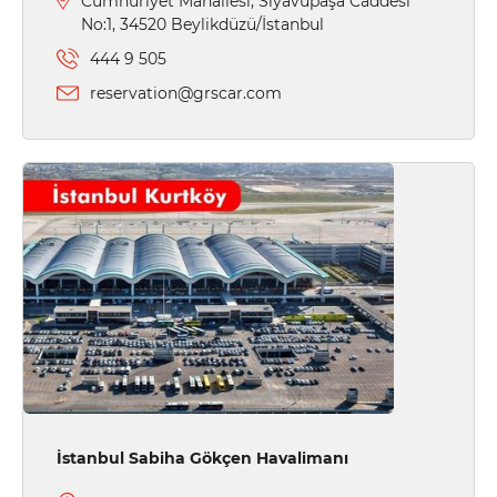
Cumhuriyet Mahallesi, Siyavupaşa Caddesi
No:1, 34520 Beylikdüzü/İstanbul
444 9 505
reservation@grscar.com
İstanbul Sabiha Gökçen Havalimanı