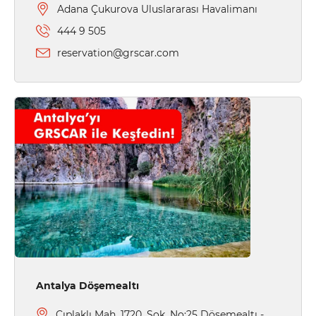
Adana Çukurova Uluslararası Havalimanı
444 9 505
reservation@grscar.com
Antalya Döşemealtı
Çıplaklı Mah. 1720. Sok. No:25 Döşemealtı -