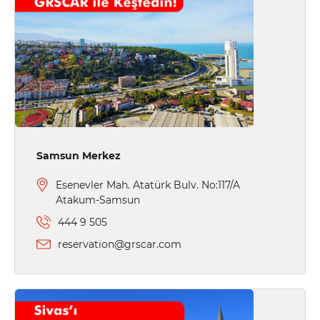
Samsun Merkez
Esenevler Mah. Atatürk Bulv. No:117/A
Atakum-Samsun
444 9 505
reservation@grscar.com