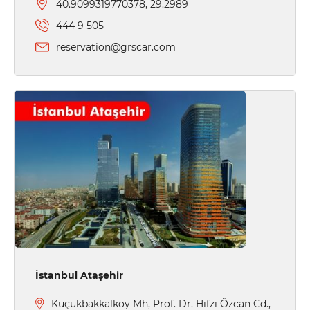
40.9099319770378, 29.2989
444 9 505
reservation@grscar.com
İstanbul Ataşehir
Küçükbakkalköy Mh, Prof. Dr. Hıfzı Özcan Cd.,