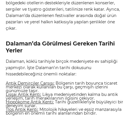
bölgedeki otellerin destekleriyle düzenlenen konserler,
sergiler ve tiyatro gösterileri, tatilinize renk katar. Ayrıca,
Dalaman’da düzenlenen festivaller arasında doğal ürün
pazarları ve yerel halkın katkısıyla yapılan şenlikler öne
çıkar.
Dalaman’da Görülmesi Gereken Tarihi
Yerler
Dalaman, köklü tarihiyle birçok medeniyete ev sahipliği
yapmıştır. İşte Dalaman’ın tarihi dokusunu
hissedebileceğiniz önemli noktalar:
Antik Demirciler Çarşısı:
Bölgenin tarih boyunca ticaret
merkezi olarak kullanılan bu çarşı, geçmişin izlerini
günümüze taşır.
Lissai Antik Kenti:
Likya medeniyetinden kalma bu antik
yerleşim, tarih meraklılarının ilgisini çekiyor.
Hippokome Antik Kenti:
Tarihi güzellikleriyle büyüleyici bir
deneyim sunar.
Tlos Antik Kenti:
Mitolojik hikayeleri ve eşsiz manzarasıyla
bölgenin en önemli tarihi alanlarından biridir.