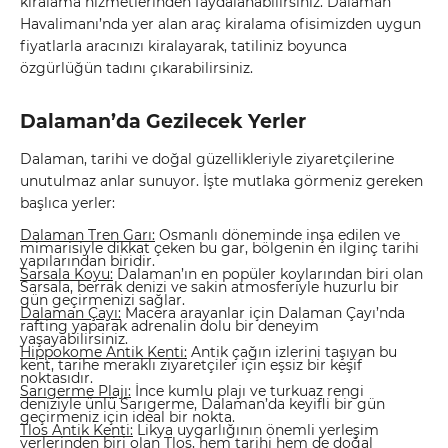
kiralama hizmetlerinden faydalanabilirsiniz. Dalaman
Havalimanı’nda yer alan araç kiralama ofisimizden uygun
fiyatlarla aracınızı kiralayarak, tatiliniz boyunca
özgürlüğün tadını çıkarabilirsiniz.
Dalaman’da Gezilecek Yerler
Dalaman, tarihi ve doğal güzellikleriyle ziyaretçilerine
unutulmaz anlar sunuyor. İşte mutlaka görmeniz gereken
başlıca yerler:
Dalaman Tren Garı:
Osmanlı döneminde inşa edilen ve
mimarisiyle dikkat çeken bu gar, bölgenin en ilginç tarihi
yapılarından biridir.
Sarsala Koyu:
Dalaman’ın en popüler koylarından biri olan
Sarsala, berrak denizi ve sakin atmosferiyle huzurlu bir
gün geçirmenizi sağlar.
Dalaman Çayı:
Macera arayanlar için Dalaman Çayı’nda
rafting yaparak adrenalin dolu bir deneyim
yaşayabilirsiniz.
Hippokome Antik Kenti:
Antik çağın izlerini taşıyan bu
kent, tarihe meraklı ziyaretçiler için eşsiz bir keşif
noktasıdır.
Sarıgerme Plajı:
İnce kumlu plajı ve turkuaz rengi
deniziyle ünlü Sarıgerme, Dalaman’da keyifli bir gün
geçirmeniz için ideal bir nokta.
Tlos Antik Kenti:
Likya uygarlığının önemli yerleşim
yerlerinden biri olan Tlos, hem tarihi hem de doğal