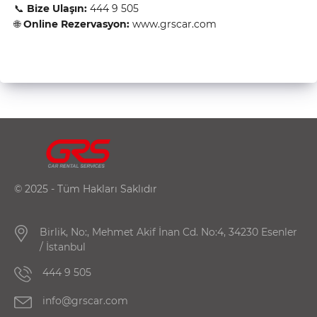
📞
Bize Ulaşın:
444 9 505
🌐
Online Rezervasyon:
www.grscar.com
© 2025 - Tüm Hakları Saklıdır
Birlik, No:, Mehmet Akif İnan Cd. No:4, 34230 Esenler
/ İstanbul
444 9 505
info@grscar.com