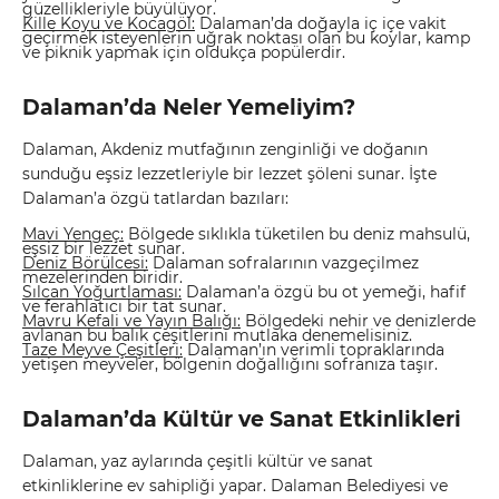
güzellikleriyle büyülüyor.
Kille Koyu ve Kocagöl:
Dalaman’da doğayla iç içe vakit
geçirmek isteyenlerin uğrak noktası olan bu koylar, kamp
ve piknik yapmak için oldukça popülerdir.
Dalaman’da Neler Yemeliyim?
Dalaman, Akdeniz mutfağının zenginliği ve doğanın
sunduğu eşsiz lezzetleriyle bir lezzet şöleni sunar. İşte
Dalaman’a özgü tatlardan bazıları:
Mavi Yengeç:
Bölgede sıklıkla tüketilen bu deniz mahsulü,
eşsiz bir lezzet sunar.
Deniz Börülcesi:
Dalaman sofralarının vazgeçilmez
mezelerinden biridir.
Sılcan Yoğurtlaması:
Dalaman’a özgü bu ot yemeği, hafif
ve ferahlatıcı bir tat sunar.
Mavru Kefali ve Yayın Balığı:
Bölgedeki nehir ve denizlerde
avlanan bu balık çeşitlerini mutlaka denemelisiniz.
Taze Meyve Çeşitleri:
Dalaman’ın verimli topraklarında
yetişen meyveler, bölgenin doğallığını sofranıza taşır.
Dalaman’da Kültür ve Sanat Etkinlikleri
Dalaman, yaz aylarında çeşitli kültür ve sanat
etkinliklerine ev sahipliği yapar. Dalaman Belediyesi ve